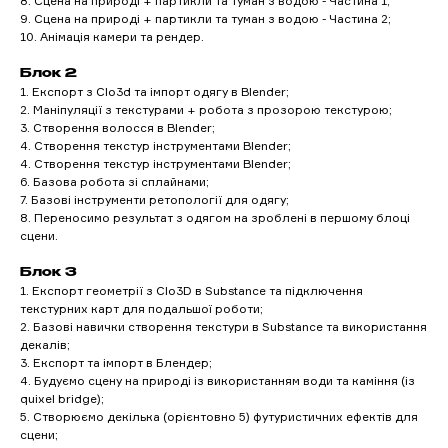
8. Сцена на природі + партикли та туман з водою - Частина 1;
9. Сцена на природі + партикли та туман з водою - Частина 2;
10. Анімація камери та рендер.
Блок 2
1. Експорт з Clo3d та імпорт одягу в Blender;
2. Маніпуляції з текстурами + робота з прозорою текстурою;
3. Створення волосся в Blender;
4. Створення текстур інструментами Blender;
4. Створення текстур інструментами Blender;
6. Базова робота зі сплайнами;
7. Базовi інструменти ретопології для одягу;
8. Переносимо результат з одягом на зроблені в першому блоці
сцени.
Блок 3
1. Експорт геометрії з Clo3D в Substance та підключення
текстурних карт для подальшої роботи;
2. Базові навички створення текстури в Substance та використання
декалів;
3. Експорт та імпорт в Блендер;
4. Будуємо сцену на природі із використанням води та каміння (із
quixel bridge);
5. Створюємо декілька (орієнтовно 5) футуристичних ефектів для
сцени;