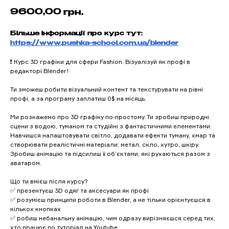
9600,00
грн.
Більше інформації про курс тут:
https://www.pushka-school.com.ua/blender
❗ Курс 3D графіки для сфери Fashion. Візуалізуй як профі в
редакторі Blender!
Ти зможеш робити візуальний контент та текстурувати на рівні
профі, а за програму заплатиш 0$ на місяць.
Ми розкажемо про 3D графіку по-простому. Ти зробиш природні
сцени з водою, туманом та студійні з фантастичними елементами.
Навчишся налаштовувати світло, додавати ефекти туману, хмар та
створювати реалістичні матеріали: метал, скло, хутро, шкіру.
Зробиш анімацію та підсилиш її об’єктами, які рухаються разом з
аватаром.
Що ти вмієш після курсу?
✅ презентуєш 3D одяг та аксесуари як профі
✅ розумієш принципи роботи в Blender, а не тільки орієнтуєшся в
кількох кнопках
✅ робиш небанальну анімацію, чим одразу вирізняєшся серед тих,
хто працює по туторіал на Youtube